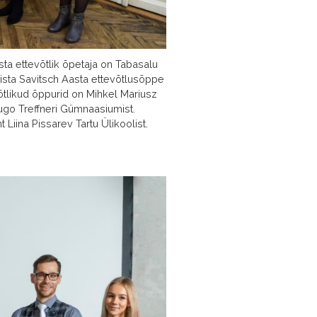
ta ettevõtlik õpetaja on Tabasalu
sta Savitsch Aasta ettevõtlusõppe
õtlikud õppurid on Mihkel Mariusz
Hugo Treffneri Gümnaasiumist.
Liina Pissarev Tartu Ülikoolist.