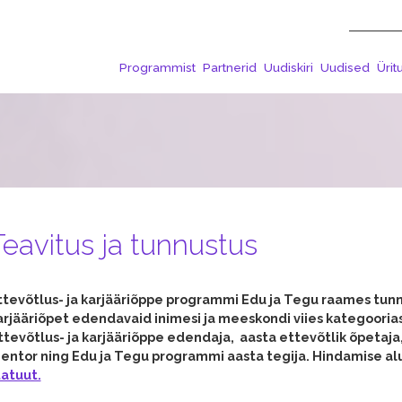
Programmist
Partnerid
Uudiskiri
Uudised
Ürit
Teavitus ja tunnustus
ttevõtlus- ja karjääriõppe programmi Edu ja Tegu raames tunn
arjääriõpet edendavaid inimesi ja meeskondi viies kategoorias
ttevõtlus- ja karjääriõppe edendaja,
a
asta ettevõtlik õpetaja,
entor
ning
Edu ja Tegu programmi aasta tegija.
Hindamise alu
tatuut.