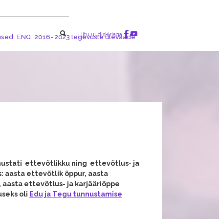
Liitu uudiskirjaga
used
ENG
2016- 2023 tegevuste ülevaade
ustati ettevõtlikku ning ettevõtlus- ja
: a
asta ettevõtlik õppur, a
asta
 a
asta ettevõtlus- ja karjääriõppe
seks oli
Edu ja Tegu tunnustamise