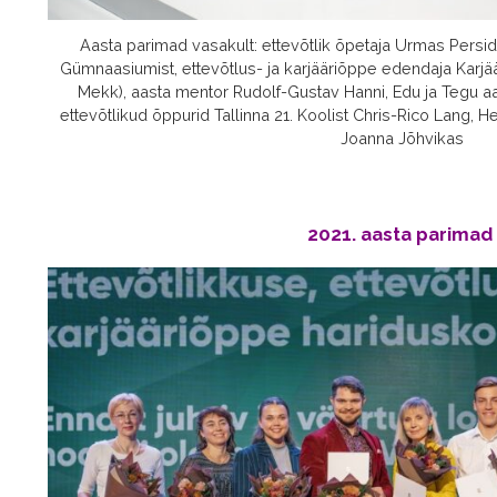
Aasta parimad vasakult: ettevõtlik õpetaja Urmas Persids
Gümnaasiumist, ettevõtlus- ja karjääriõppe edendaja Karjää
Mekk), aasta mentor Rudolf-Gustav Hanni, Edu ja Tegu aast
ettevõtlikud õppurid Tallinna 21. Koolist Chris-Rico Lang, 
Joanna Jõhvikas
2021. aasta parima