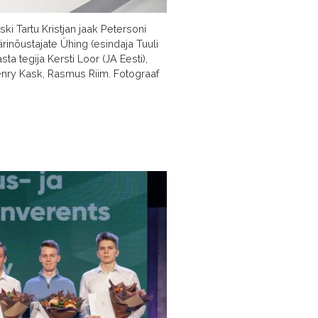
ki Tartu Kristjan jaak Petersoni
rinõustajate Ühing (esindaja Tuuli
a tegija Kersti Loor (JA Eesti),
Henry Kask, Rasmus Riim. Fotograaf
d