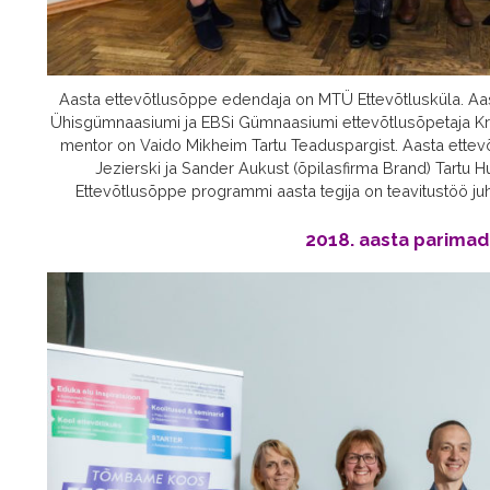
Aasta ettevõtlusõppe edendaja on MTÜ Ettevõtlusküla. Aas
Ühisgümnaasiumi ja EBSi Gümnaasiumi ettevõtlusõpetaja Kri
mentor on Vaido Mikheim Tartu Teaduspargist. Aasta ettev
Jezierski ja Sander Aukust (õpilasfirma Brand) Tartu 
Ettevõtlusõppe programmi aasta tegija on teavitustöö juht 
2018. aasta parimad