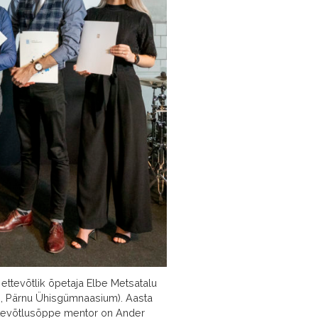
ttevõtlik õpetaja Elbe Metsatalu
m, Pärnu Ühisgümnaasium). Aasta
a ettevõtlusõppe mentor on Ander