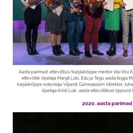
Aasta parimad: ettevõtlus/karjääriõppe mentor Ida-Viru Ke
ettevõtlik õpetaja Margit Luts, Edu ja Tegu aasta tegija Ma
karjääriõppe edendaja Viljandi Gümnaasium (direktor Juha
õpetaja Kristi Luik, aasta ettevõtlikud õppurid 
2020. aasta parima