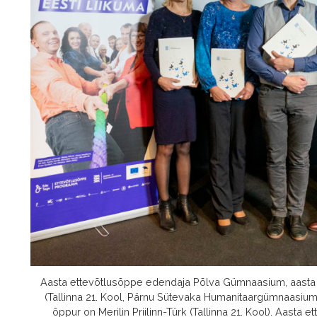
Aasta ettevõtlusõppe edendaja Põlva Gümnaasium, aasta e
(Tallinna 21. Kool, Pärnu Sütevaka Humanitaargümnaasiu
õppur on Merilin Priilinn-Türk (Tallinna 21. Kool). Aast