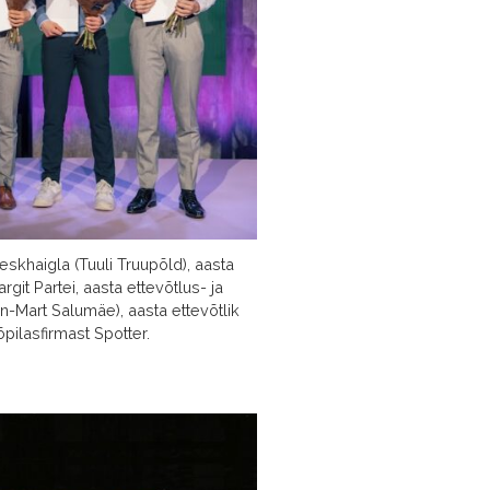
skhaigla (Tuuli Truupõld), aasta
rgit Partei, aasta ettevõtlus- ja
n-Mart Salumäe), aasta ettevõtlik
õpilasfirmast Spotter.
d