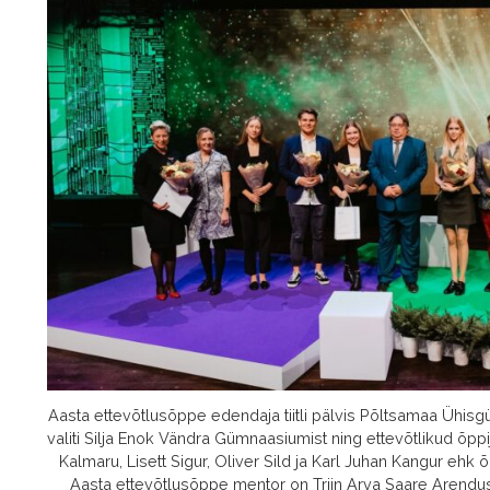
Aasta ettevõtlusõppe edendaja tiitli pälvis Põltsamaa Ühis
valiti Silja Enok Vändra Gümnaasiumist ning ettevõtlikud õpp
Kalmaru, Lisett Sigur, Oliver Sild ja Karl Juhan Kangur ehk õ
Aasta ettevõtlusõppe mentor on Triin Arva Saare Arend