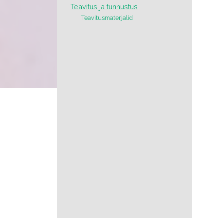
Teavitus ja tunnustus
Teavitusmaterjalid