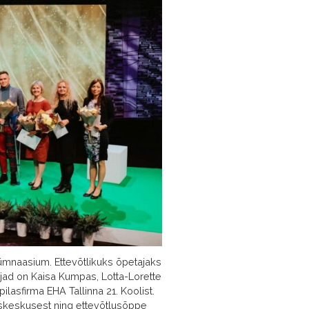
gümnaasium. Ettevõtlikuks õpetajaks
ijad on Kaisa Kumpas, Lotta-Lorette
pilasfirma EHA Tallinna 21. Koolist.
uskeskusest ning ettevõtlusõppe