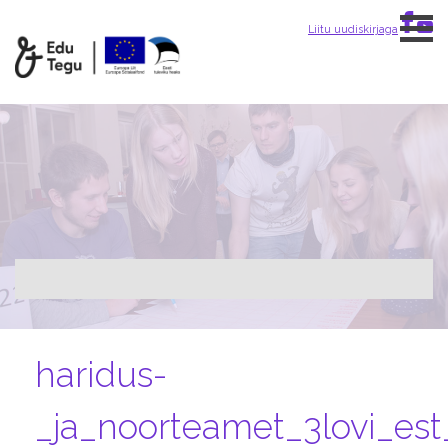
Skip
Liitu uudiskirjaga
to
content
haridus-
_ja_noorteamet_3lovi_est