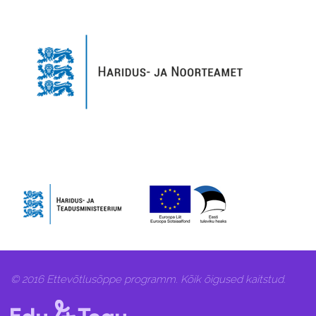
© 2016 Ettevõtlusõppe programm. Kõik õigused kaitstud.