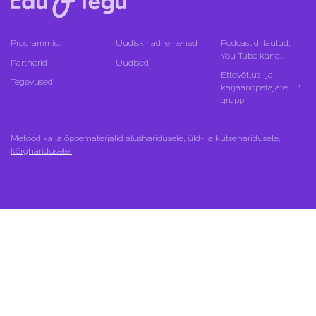
Programmist
Uudiskirjad, erilehed
Podcastid, laulud,
You Tube kanal
Partnerid
Uudised
Ettevõtlus- ja
Tegevused
karjääriõpetajate FB
grupp
Metoodika ja õppematerjalid alusharidusele, üld- ja kutseharidusele,
kõrgharidusele